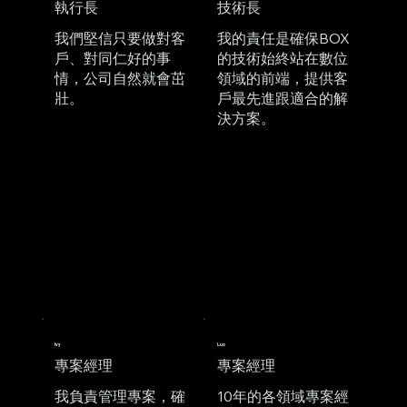
​執行長
​技術長
我們堅信只要做對客
我的責任是確保BOX
戶、對同仁好的事
的技術始終站在數位
情，公司自然就會茁
領域的前端，提供客
壯。
戶最先進跟適合的解
決方案。
Ivy
Luo
專案經理
​專案經理
我負責管理專案，確
10年的各領域專案經