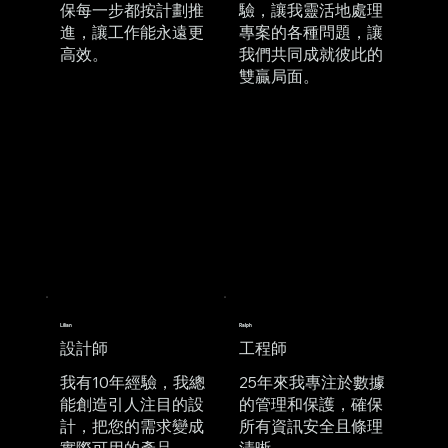
保每一步都按計劃推
驗，讓我靈活地處理
進，讓工作能永遠更
專案的各種問題，讓
高效。
我們共同成就彼此的
雙贏局面。
Lilian
Ralph
​設計師​
​工程師
我有10年經驗，我總
25年來我專注於數據
能創造引人注目的設
的管理和保護，確保
計，把您的需求變成
所有資訊安全且條理