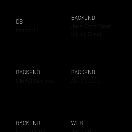
BACKEND
DB
Java:SpringBoot
MongoDB
Spring Cloud
BACKEND
BACKEND
C#:ASP.net mvc
ASP.netcore
BACKEND
WEB
Nodejs(js,ts)
Javascript