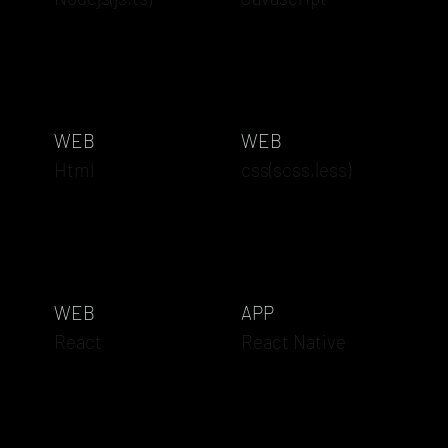
WEB
WEB
Html
css(scss,less)
WEB
APP
React
React Native